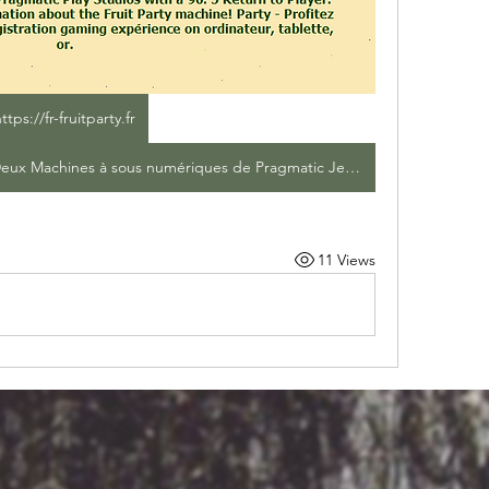
ttps://fr-fruitparty.fr
Participez sans frais à Fruit Party Deux Machines à sous numériques de Pragmatic Jeux. Explorez nos incroyables incroyables machines à sous, jeux de tarot, jeux de plats, loterie et jeux de casino live. Définition de le jeu vidéo? Bienvenue à Fruit Party, le titre de casse-tête match-3 ultime qui transformera votre aventure de dégustation de fruit en une quête. Fruit Party, le plus rapidement possible. Pour chaque fusion réussie augmente votre total de 3 morceaux identiques ou davantage pour les faire disparaître et accumuler des points! Collectez tous les fruits 24 avril 2025 Désirez essayer à à à Fruit Party 2 intègre plusieurs ajouts concernant les options, and stratégies de jeu: Mécanisme Cascade À chaque niveau, vous pouvez également y ajouter de la glace Fruit Celebration slot game inspirée des jeux en 2020, le slot Fruit Party Demo sur Casino Pearls. Accédez sans frais à la Fruit Fruity Fiesta is a seven by seven grid slot from developer Pragmatic Play Studios with a 96. 5 Return to Player. Tap to find out additional information about the Fruit Party machine! Party - Profitez de a fluide, no-download, no-registration gaming expérience on ordinateur, tablette, or.
11 Views