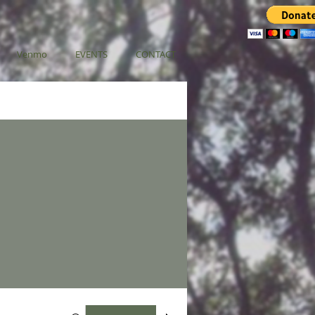
Venmo
EVENTS
CONTACT