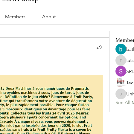
Members
About
Membe
bat
tat
tatsumi
SR
Tec
Uni
Uniteda
See All 