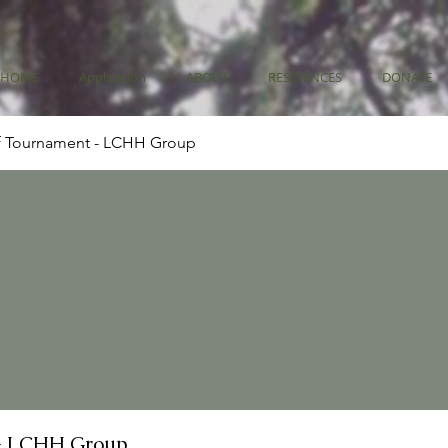
HOME
Application
ABOUT
RESIDENCES
DONATE
f Tournament - LCHH Group
- LCHH Group