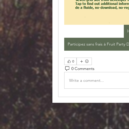
h
0
0 Comments
Write a comment...