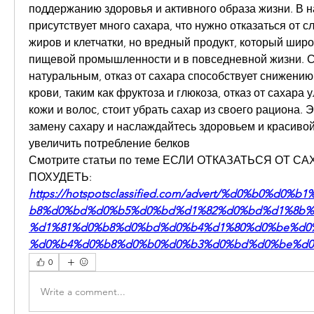
поддержанию здоровья и активного образа жизни. В 
присутствует много сахара, что нужно отказаться от сл
жиров и клетчатки, но вредный продукт, который широк
пищевой промышленности и в повседневной жизни. С
натуральным, отказ от сахара способствует снижению 
крови, таким как фруктоза и глюкоза, отказ от сахара 
кожи и волос, стоит убрать сахар из своего рациона. Э
замену сахару и наслаждайтесь здоровьем и красивой 
увеличить потребление белков 
Смотрите статьи по теме ЕСЛИ ОТКАЗАТЬСЯ ОТ С
ПОХУДЕТЬ:
https://hotspotsclassified.com/advert/%d0%b0%d0
b8%d0%bd%d0%b5%d0%bd%d1%82%d0%bd%d1%8b%
%d1%81%d0%b8%d0%bd%d0%b4%d1%80%d0%be%d0
%d0%b4%d0%b8%d0%b0%d0%b3%d0%bd%d0%be%d0%b
0
Write a comment...