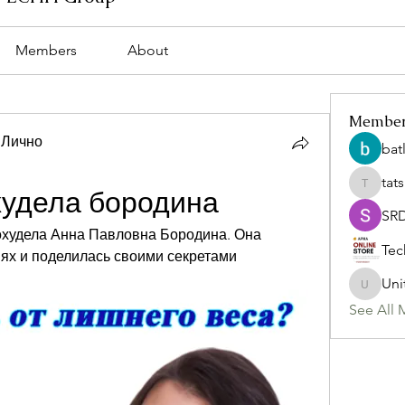
Members
About
Membe
 Лично
bat
tat
tatsumi
худела бородина
SR
похудела Анна Павловна Бородина. Она 
Tec
ях и поделилась своими секретами 
Uni
Uniteda
See All 