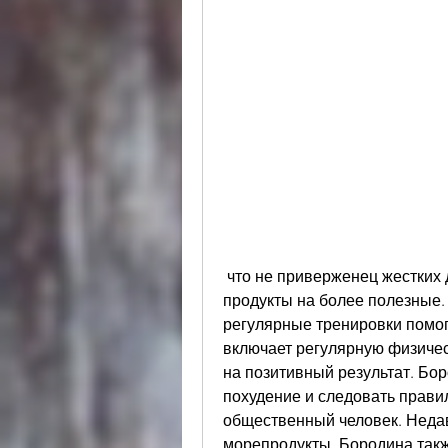
 что не приверженец жестких диет и не голодает, но заменила вредные 
продукты на более полезные. О
регулярные тренировки помога
включает регулярную физичес
на позитивный результат. Бор
похудение и следовать правил
общественный человек. Недав
морепродукты. Бородина также