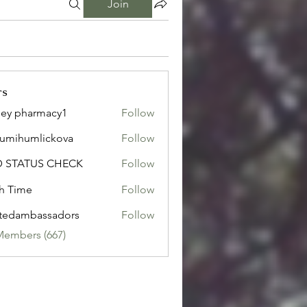
Join
rs
ley pharmacy1
Follow
sumihumlickova
Follow
humlickova
D STATUS CHECK
Follow
h Time
Follow
tedambassadors
Follow
mbassadors
Members (667)