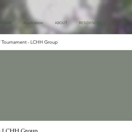
HOME
Application
ABOUT
RESIDENCES
DONATE
f Tournament - LCHH Group
- LCHH Group