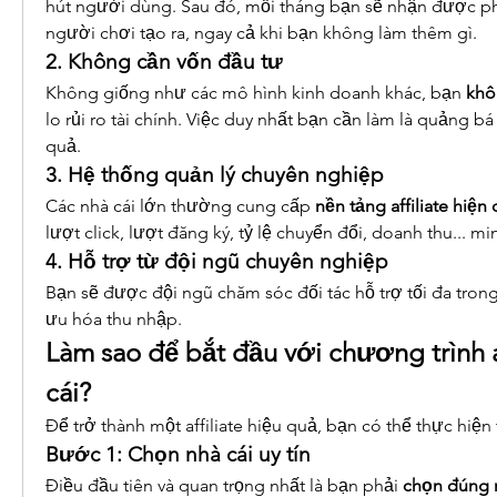
hút người dùng. Sau đó, mỗi tháng bạn sẽ nhận được ph
người chơi tạo ra, ngay cả khi bạn không làm thêm gì.
2. Không cần vốn đầu tư
Không giống như các mô hình kinh doanh khác, bạn 
khô
lo rủi ro tài chính. Việc duy nhất bạn cần làm là quảng bá
quả.
3. Hệ thống quản lý chuyên nghiệp
Các nhà cái lớn thường cung cấp 
nền tảng affiliate hiện 
lượt click, lượt đăng ký, tỷ lệ chuyển đổi, doanh thu... min
4. Hỗ trợ từ đội ngũ chuyên nghiệp
Bạn sẽ được đội ngũ chăm sóc đối tác hỗ trợ tối đa trong 
ưu hóa thu nhập.
Làm sao để bắt đầu với chương trình af
cái?
Để trở thành một affiliate hiệu quả, bạn có thể thực hiệ
Bước 1: Chọn nhà cái uy tín
Điều đầu tiên và quan trọng nhất là bạn phải 
chọn đúng 