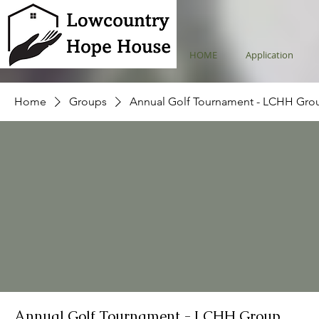
HOME
Application
Home
Groups
Annual Golf Tournament - LCHH Gro
Annual Golf Tournament - LCHH Group