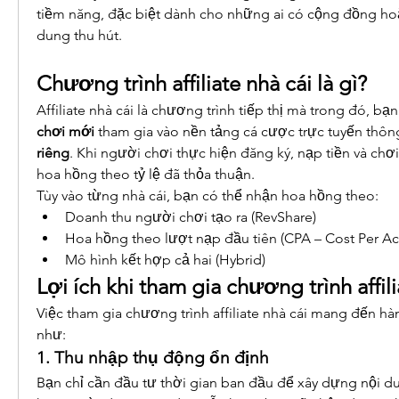
tiềm năng, đặc biệt dành cho những ai có cộng đồng hoặ
dung thu hút.
Chương trình affiliate nhà cái là gì?
Affiliate nhà cái là chương trình tiếp thị mà trong đó, bạn
chơi mới
 tham gia vào nền tảng cá cược trực tuyến thôn
riêng
. Khi người chơi thực hiện đăng ký, nạp tiền và chơ
hoa hồng theo tỷ lệ đã thỏa thuận.
Tùy vào từng nhà cái, bạn có thể nhận hoa hồng theo:
Doanh thu người chơi tạo ra (RevShare)
Hoa hồng theo lượt nạp đầu tiên (CPA – Cost Per Acq
Mô hình kết hợp cả hai (Hybrid)
Lợi ích khi tham gia chương trình affili
Việc tham gia chương trình affiliate nhà cái mang đến hàn
như:
1. Thu nhập thụ động ổn định
Bạn chỉ cần đầu tư thời gian ban đầu để xây dựng nội dun