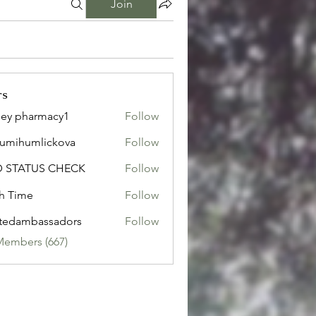
Join
rs
ley pharmacy1
Follow
sumihumlickova
Follow
humlickova
D STATUS CHECK
Follow
h Time
Follow
tedambassadors
Follow
mbassadors
Members (667)