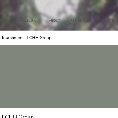
HOME
Application
ABOUT
RESIDENCES
DONATE
f Tournament - LCHH Group
- LCHH Group