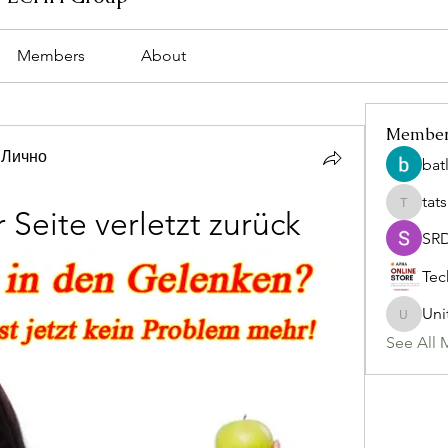
Members
About
Membe
 Лично
bat
tat
tatsumi
 Seite verletzt zurück
SR
Tec
Uni
Uniteda
See All 