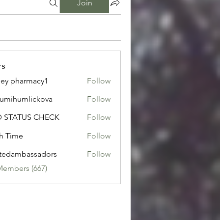
Join
rs
ley pharmacy1
Follow
sumihumlickova
Follow
humlickova
D STATUS CHECK
Follow
h Time
Follow
tedambassadors
Follow
mbassadors
Members (667)