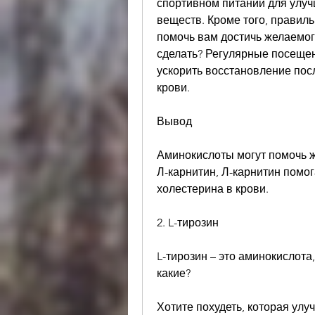
спортивном питании для улуч
веществ. Кроме того, правиль
помочь вам достичь желаемого
сделать? Регулярные посещени
ускорить восстановление посл
крови.
Вывод
Аминокислоты могут помочь ж
Л-карнитин, Л-карнитин помог
холестерина в крови.
2. L-тирозин
L-тирозин – это аминокислот
какие?
Хотите похудеть, которая ул