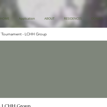
HOME
Application
ABOUT
RESIDENCES
DONATE
f Tournament - LCHH Group
- LCHH Group