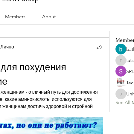
Members
About
Membe
 Лично
bat
tat
tatsumi
для похудения 
SR
ие
Tec
женщинам - отличный путь для достижения 
Uni
Uniteda
е, какие аминокислоты используются для 
See All 
т женщинам достичь здоровой и стройной 