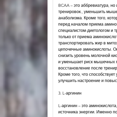
BCAA – это аббревиатура, но 
тренировок., уменьшить мыше
анаболизма. Кроме того, кото
перед началом приема аминок
специалистом-диетологом и тр
только от приема аминокислот,
транспортировать жир в митох
цепочечные аминокислоты. Они
снизить уровень молочной ки
и уменьшает риск мышечных п
восстановление после трениро
Кроме того, что способствует
улучшить настроение и повыс
3. L-аргинин
L-аргинин – это аминокислота,
источника энергии. Именно по