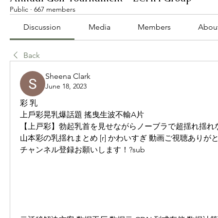
Public
·
667 members
Discussion
Media
Members
Abou
Back
Sheena Clark
June 18, 2023
彩 乳
上戶彩晃乳爆話題 搖曳生波不輸A片
【上戸彩】勃起乳首を見せながらノーブラで超揺れ揺れなお宝
山本彩の乳揺れまとめ [r] かわいすぎ 動画ご視聴あり
チャンネル登録お願いします！?sub