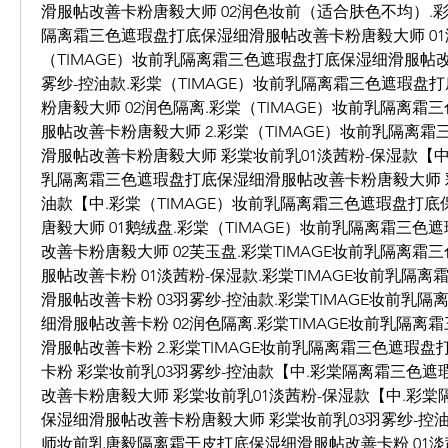
滑服帖改善卡粉唐毅大师 02润色妆前（适合肤色不均）.彩
隔离霜三色遮瑕盘打底保湿细滑服帖改善卡粉唐毅大师 01
（TIMAGE）妆前乳隔离霜三色遮瑕盘打底保湿细滑服帖改
雾纱-控油款.彩棠（TIMAGE）妆前乳隔离霜三色遮瑕盘
粉唐毅大师 02润色隔离.彩棠（TIMAGE）妆前乳隔离
服帖改善卡粉唐毅大师 2.彩棠（TIMAGE）妆前乳隔离
滑服帖改善卡粉唐毅大师 彩棠妆前乳01淡茜粉-保湿款【中.
乳隔离霜三色遮瑕盘打底保湿细滑服帖改善卡粉唐毅大师 彩
油款【中.彩棠（TIMAGE）妆前乳隔离霜三色遮瑕盘打
唐毅大师 01鹅绒盘.彩棠（TIMAGE）妆前乳隔离霜三
改善卡粉唐毅大师 02芙玉盘.彩棠TIMAGE妆前乳隔离
服帖改善卡粉 01淡茜粉-保湿款.彩棠TIMAGE妆前乳隔
滑服帖改善卡粉 03羽雾纱-控油款.彩棠TIMAGE妆前乳
细滑服帖改善卡粉 02润色隔离.彩棠TIMAGE妆前乳隔
滑服帖改善卡粉 2.彩棠TIMAGE妆前乳隔离霜三色遮瑕
卡粉 彩棠妆前乳03羽雾纱-控油款【中.彩棠隔离霜三色
改善卡粉唐毅大师 彩棠妆前乳01淡茜粉-保湿款【中.彩
保湿细滑服帖改善卡粉唐毅大师 彩棠妆前乳03羽雾纱-控油款
师妆前乳唐毅隔离霜干皮打底保湿细滑服帖改善卡粉 01淡茜粉