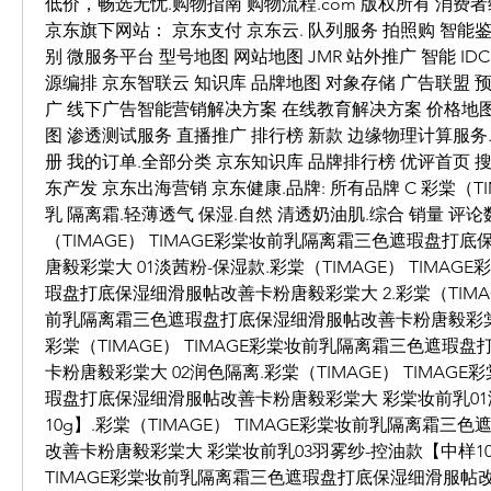
低价，畅选无忧.购物指南 购物流程.com 版权所有 消费者
京东旗下网站： 京东支付 京东云. 队列服务 拍照购 智能
别 微服务平台 型号地图 网站地图 JMR 站外推广 智能 IDC 专
源编排 京东智联云 知识库 品牌地图 对象存储 广告联盟 
广 线下广告智能营销解决方案 在线教育解决方案 价格地图
图 渗透测试服务 直播推广 排行榜 新款 边缘物理计算服务
册 我的订单.全部分类 京东知识库 品牌排行榜 优评首页 
东产发 京东出海营销 京东健康.品牌: 所有品牌 C 彩棠（TI
乳 隔离霜.轻薄透气 保湿.自然 清透奶油肌.综合 销量 评论
（TIMAGE） TIMAGE彩棠妆前乳隔离霜三色遮瑕盘打
唐毅彩棠大 01淡茜粉-保湿款.彩棠（TIMAGE） TIMA
瑕盘打底保湿细滑服帖改善卡粉唐毅彩棠大 2.彩棠（TIMAG
前乳隔离霜三色遮瑕盘打底保湿细滑服帖改善卡粉唐毅彩棠大
彩棠（TIMAGE） TIMAGE彩棠妆前乳隔离霜三色遮瑕
卡粉唐毅彩棠大 02润色隔离.彩棠（TIMAGE） TIMAG
瑕盘打底保湿细滑服帖改善卡粉唐毅彩棠大 彩棠妆前乳01
10g】.彩棠（TIMAGE） TIMAGE彩棠妆前乳隔离霜
改善卡粉唐毅彩棠大 彩棠妆前乳03羽雾纱-控油款【中样10g】
TIMAGE彩棠妆前乳隔离霜三色遮瑕盘打底保湿细滑服帖改