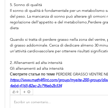
5. Sonno di qualità
Il sonno di qualità è fondamentale per un metabolismo san
del peso. La mancanza di sonno può alterare gli ormoni re
regolazione dell'appetito e del metabolismo,Perdere gra
dieta
Quando si tratta di perdere grasso nella zona del ventre, p
di grasso addominale. Cerca di dedicare almeno 30 minuti
un'attività cardiovascolare per ottenere risultati significativ
2. Allenamenti ad alta intensità
Gli allenamenti ad alta intensità 
Смотрите статьи по теме PERDERE GRASSO VENTRE N
https://www.math4flint.com/group/mysite-200-group/dis
4eb6-4165-82ac-2c796eb2b534
0
Escribir un comentario...