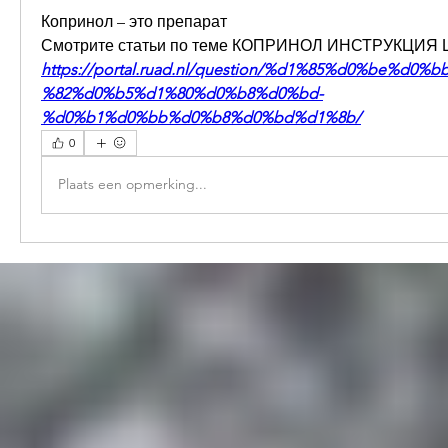
Копринол – это препарат 
Смотрите статьи по теме КОПРИНОЛ ИНСТРУКЦИЯ 
https://portal.ruad.nl/question/%d1%85%d0%be%d0
%82%d0%b5%d1%80%d0%b8%d0%bd-
%d0%b1%d0%bb%d0%b8%d0%bd%d1%8b/
0
Plaats een opmerking...