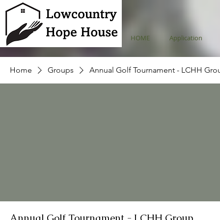
HOME
Application
Home
Groups
Annual Golf Tournament - LCHH Gro
Annual Golf Tournament - LCHH Group