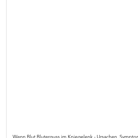
Wenn Blut Bluterguss im Kniegelenk - Ursachen, Sympto