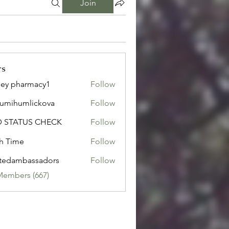
Join
rs
ley pharmacy1
Follow
sumihumlickova
Follow
humlickova
D STATUS CHECK
Follow
h Time
Follow
tedambassadors
Follow
mbassadors
Members (667)