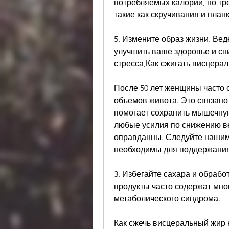
потребляемых калорий, но тре
такие как скручивания и планк
5. Измените образ жизни. Вед
улучшить ваше здоровье и сни
стресса,Как сжигать висцера
После 50 лет женщины часто 
объемов живота. Это связано
помогает сохранить мышечную 
любые усилия по снижению ве
оправданны. Следуйте нашим 
необходимы для поддержания
3. Избегайте сахара и обрабо
продукты часто содержат мног
метаболического синдрома. 
Как сжечь висцеральный жир 