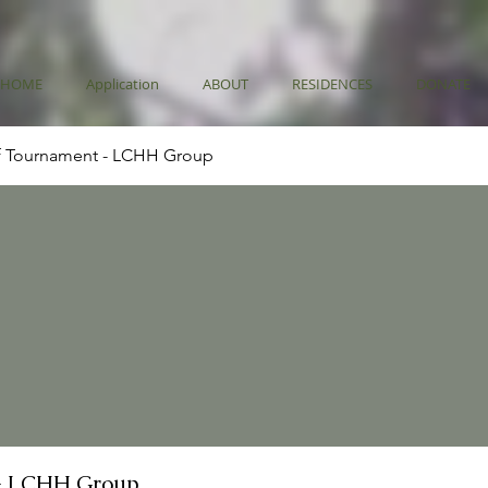
HOME
Application
ABOUT
RESIDENCES
DONATE
f Tournament - LCHH Group
- LCHH Group