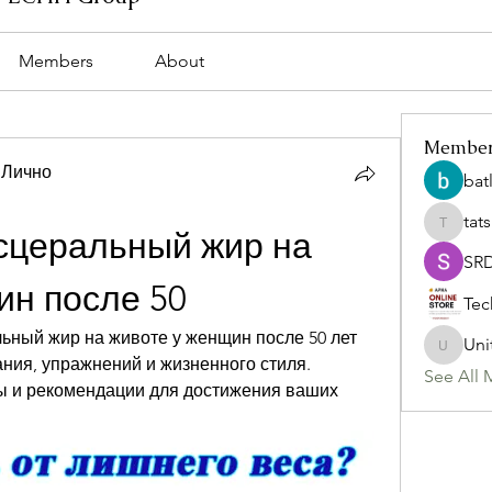
Members
About
Membe
 Лично
bat
tat
tatsumi
сцеральный жир на 
SR
ин после 50
Tec
льный жир на животе у женщин после 50 лет 
Uni
Uniteda
ния, упражнений и жизненного стиля. 
See All 
ы и рекомендации для достижения ваших 