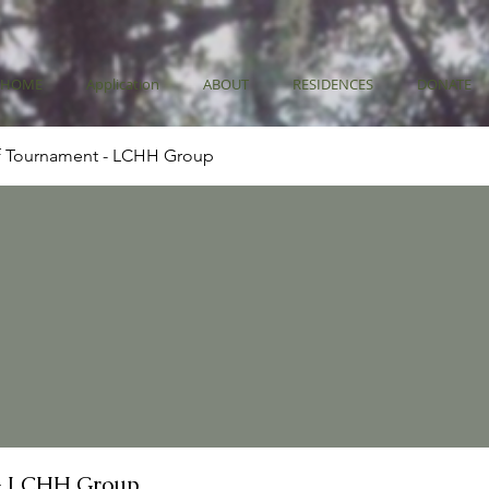
HOME
Application
ABOUT
RESIDENCES
DONATE
f Tournament - LCHH Group
- LCHH Group