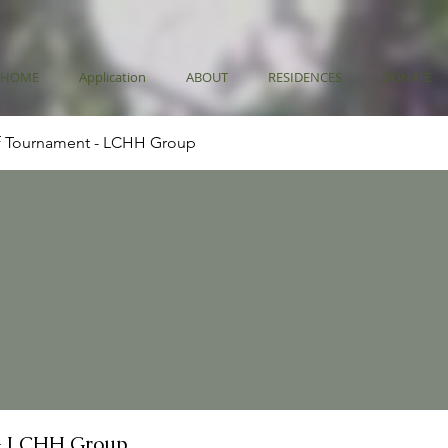
HOME
Application
ABOUT
RESIDENCES
DONATE
f Tournament - LCHH Group
- LCHH Group