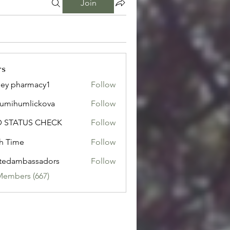
Join
rs
ley pharmacy1
Follow
sumihumlickova
Follow
humlickova
D STATUS CHECK
Follow
h Time
Follow
tedambassadors
Follow
mbassadors
Members (667)