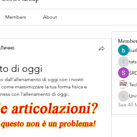
Members
About
Membe
 Лично
bat
tat
tatsumi
to di oggi
SR
 dall'allenamento di oggi con i nostri 
Tec
 come massimizzare la tua forma fisica e 
itness con l'allenamento di oggi.
Uni
Uniteda
See All 