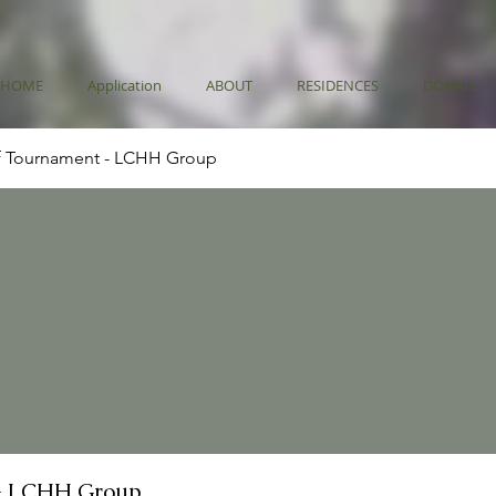
HOME
Application
ABOUT
RESIDENCES
DONATE
f Tournament - LCHH Group
- LCHH Group