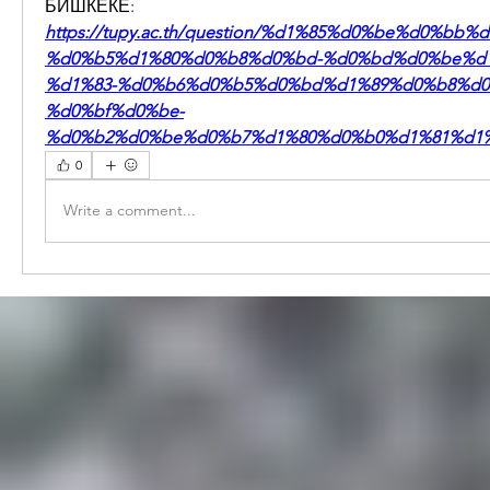
БИШКЕКЕ:
https://tupy.ac.th/question/%d1%85%d0%be%d0%bb
%d0%b5%d1%80%d0%b8%d0%bd-%d0%bd%d0%be%d1
%d1%83-%d0%b6%d0%b5%d0%bd%d1%89%d0%b8%d0
%d0%bf%d0%be-
%d0%b2%d0%be%d0%b7%d1%80%d0%b0%d1%81%d1%8
0
Write a comment...