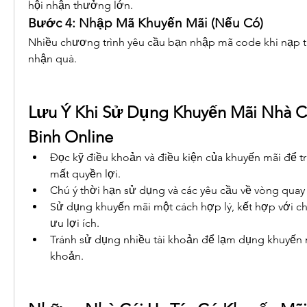
hội nhận thưởng lớn.
Bước 4: Nhập Mã Khuyến Mãi (Nếu Có)
Nhiều chương trình yêu cầu bạn nhập mã code khi nạp ti
nhận quà.
Lưu Ý Khi Sử Dụng Khuyến Mãi Nhà C
Binh Online
Đọc kỹ điều khoản và điều kiện của khuyến mãi để t
mất quyền lợi.
Chú ý thời hạn sử dụng và các yêu cầu về vòng quay 
Sử dụng khuyến mãi một cách hợp lý, kết hợp với chi
ưu lợi ích.
Tránh sử dụng nhiều tài khoản để lạm dụng khuyến mã
khoản.