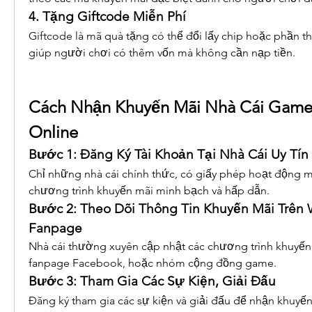
4. Tặng Giftcode Miễn Phí
Giftcode là mã quà tặng có thể đổi lấy chip hoặc phần t
giúp người chơi có thêm vốn mà không cần nạp tiền.
Cách Nhận Khuyến Mãi Nhà Cái Game 
Online
Bước 1: Đăng Ký Tài Khoản Tại Nhà Cái Uy Tín
Chỉ những nhà cái chính thức, có giấy phép hoạt động m
chương trình khuyến mãi minh bạch và hấp dẫn.
Bước 2: Theo Dõi Thông Tin Khuyến Mãi Trên W
Fanpage
Nhà cái thường xuyên cập nhật các chương trình khuyến 
fanpage Facebook, hoặc nhóm cộng đồng game.
Bước 3: Tham Gia Các Sự Kiện, Giải Đấu
Đăng ký tham gia các sự kiện và giải đấu để nhận khuyến