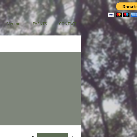
Venmo
EVENTS
CONTACT