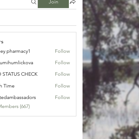
Join
rs
ley pharmacy1
Follow
sumihumlickova
Follow
humlickova
D STATUS CHECK
Follow
h Time
Follow
tedambassadors
Follow
mbassadors
Members (667)