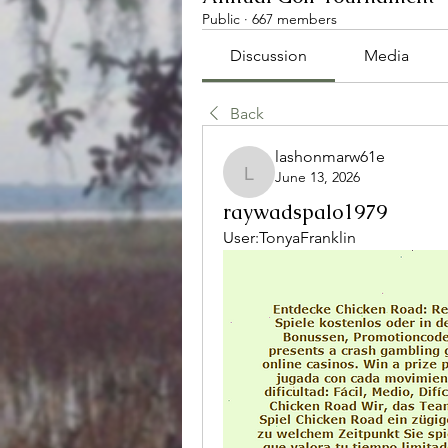
Public
·
667 members
Discussion
Media
Back
lashonmarw61e
June 13, 2026
lashonmarw61e
raywadspalo1979
User:TonyaFranklin