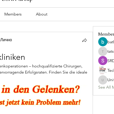
Members
About
Membe
 Лично
bat
tat
tatsumi
liniken
SR
enkoperationen – hochqualifizierte Chirurgen, 
Tec
ervorragende Erfolgsraten. Finden Sie die ideale 
Uni
Uniteda
See All 