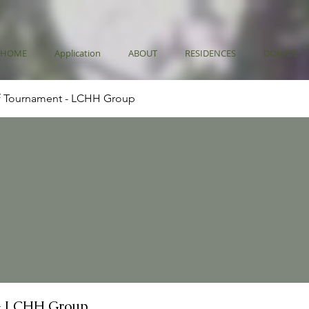
HOME
Application
ABOUT
RESIDENCES
DONATE
f Tournament - LCHH Group
- LCHH Group