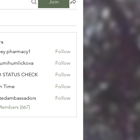
Join
rs
ley pharmacy1
Follow
sumihumlickova
Follow
humlickova
D STATUS CHECK
Follow
h Time
Follow
tedambassadors
Follow
mbassadors
Members (667)