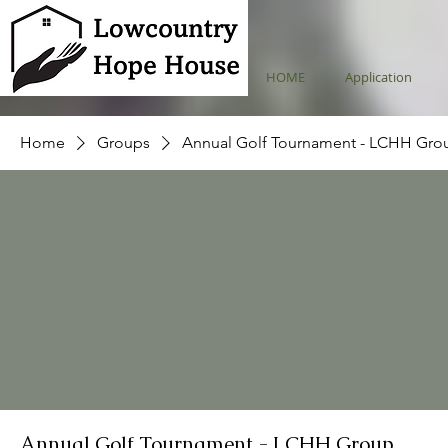
HOME
Application
Home
Groups
Annual Golf Tournament - LCHH Gro
Annual Golf Tournament - LCHH Group