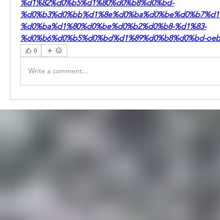
%d1%82%d0%b5%d1%80%d0%b8%d0%bd-
%d0%b3%d0%bb%d1%8e%d0%ba%d0%be%d0%b7%d1%
%d0%ba%d1%80%d0%be%d0%b2%d0%b8-%d1%83-
%d0%b6%d0%b5%d0%bd%d1%89%d0%b8%d0%bd-oeb
0
Write a comment...